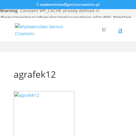
wydawnictwo@geniuscreations.pl
Warning
: Constant WP_CACHE already defined in
/home/zenstrona/domains/geniuscreations.pl/public_html/wp-
config.php
on line
94
agrafek12