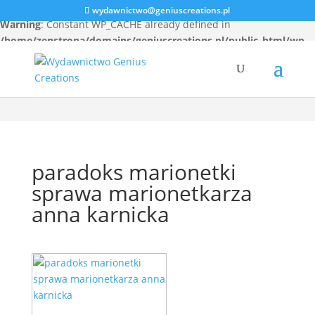
wydawnictwo@geniuscreations.pl
Warning
: Constant WP_CACHE already defined in
/home/zenstrona/domains/geniuscreations.pl/public_html/wp-
config.php
on line
94
paradoks marionetki
sprawa marionetkarza
anna karnicka