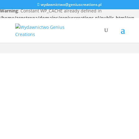
wydawnictwo@geniuscreations.pl
Warning
: Constant WP_CACHE already defined in
/home/zenstrona/domains/geniuscreations.pl/public_html/wp-
config.php
on line
94