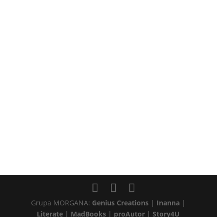
Grupa MORGANA:
Genius Creations
|
Inanna
|
Literate
|
MadBooks
|
proAutor
|
Story4U