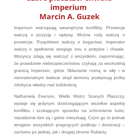
imperium
Marcin A. Guzek
Imperium wstrząsają wewnętrzne konflikty. Prowincje
walczą o pozycję i wpływy. Możne rody walczą o
prowincje. Pospólstwo walczy o bogactwa. Imperator
walczy o spełnienie swojego snu o potędze i chwale.
Wszyscy zdają się walczyć z wszystkimi, zapominając,
że prawdziwe niebezpieczeństwa czyhają za wschodnią
granicą Imperium, gdzie Sklavianie rosną w siłę i w
niematerialnym świecie skąd demony podejmują próby
zdobycia władzy nad ludzkością.
Nathaniela Everson, Wielki Mistrz Szarych Płaszczy,
wydaje się jedynym dostrzegającym wszelkie aspekty
konfliktu i szukającym sposobu na ochronienie ludzi,
niezależnie kim są i gdzie mieszkają. Czyni go to jednak
wrogiem wszystkich pragnących podboju i dominacji –
zarówno po jednej, jak i drugiej stronie Rubieży.