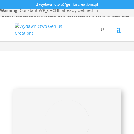
wydawnictwo@geniuscreations.pl
Warning
: Constant WP_CACHE already defined in
/home/zenstrona/domains/geniuscreations.pl/public_html/wp-
config.php
on line
94