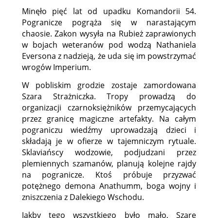
Minęło pięć lat od upadku Komandorii 54.
Pogranicze pogrąża się w narastającym
chaosie. Zakon wysyła na Rubież zaprawionych
w bojach weteranów pod wodzą Nathaniela
Eversona z nadzieją, że uda się im powstrzymać
wrogów Imperium.
W pobliskim grodzie zostaje zamordowana
Szara Strażniczka. Tropy prowadzą do
organizacji czarnoksiężników przemycających
przez granicę magiczne artefakty. Na całym
pograniczu wiedźmy uprowadzają dzieci i
składają je w ofierze w tajemniczym rytuale.
Sklaviańscy wodzowie, podjudzani przez
plemiennych szamanów, planują kolejne rajdy
na pogranicze. Ktoś próbuje przyzwać
potężnego demona Anathumm, boga wojny i
zniszczenia z Dalekiego Wschodu.
Jakby tego wszystkiego było mało, Szare