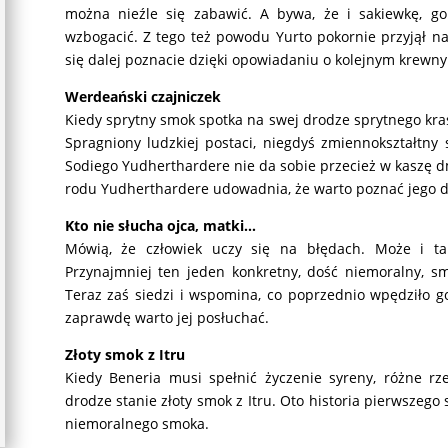
można nieźle się zabawić.
A bywa, że i sakiewkę, go
wzbogacić. Z tego też powodu Yurto pokornie przyjął 
się dalej poznacie dzięki opowiadaniu o kolejnym krewn
Werdeański czajniczek
Kiedy sprytny smok spotka na swej drodze sprytnego kras
Spragniony ludzkiej postaci, niegdyś zmiennokształtn
Sodiego Yudherthardere nie da sobie przecież w kaszę 
rodu Yudherthardere udowadnia, że warto poznać jego dz
Kto nie słucha ojca, matki…
Mówią, że człowiek uczy się na błędach. Może i tak
Przynajmniej ten jeden konkretny, dość niemoralny, s
Teraz zaś siedzi i wspomina, co poprzednio wpędziło go 
zaprawdę warto jej posłuchać.
Złoty smok z Itru
Kiedy Beneria musi spełnić życzenie syreny, różne rz
drodze stanie złoty smok z Itru. Oto historia pierwszego
niemoralnego smoka.