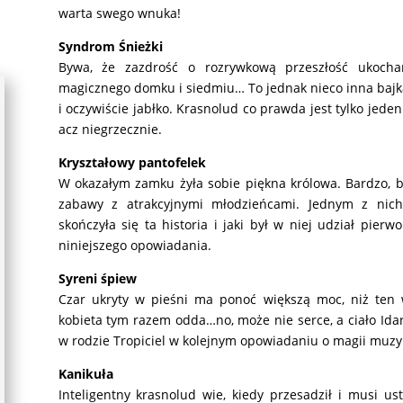
warta swego wnuka!
Syndrom Śnieżki
Bywa, że zazdrość o rozrywkową przeszłość ukoch
magicznego domku i siedmiu…
To jednak nieco inna bajk
i oczywiście jabłko. Krasnolud co prawda jest tylko jeden.
acz niegrzecznie.
Kryształowy pantofelek
W okazałym zamku żyła sobie piękna królowa. Bardzo, b
zabawy z atrakcyjnymi młodzieńcami.
Jednym z nich
skończyła się ta historia i jaki był w niej udział pierw
niniejszego opowiadania.
Syreni śpiew
Czar ukryty w pieśni ma ponoć większą moc, niż ten 
kobieta tym razem odda…no, może nie serce, a ciało Id
w rodzie Tropiciel w kolejnym opowiadaniu o magii muzyk
Kanikuła
Inteligentny krasnolud wie, kiedy przesadził i musi u