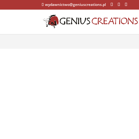
wydawnictwo@geniuscreations.pl
Warning
: Constant WP_CACHE already defined in
/home/zenstrona