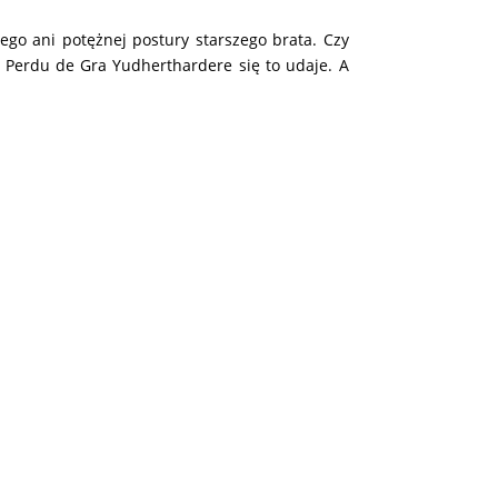
ego ani potężnej postury starszego brata. Czy
 Perdu de Gra Yudherthardere się to udaje. A
l opowiada – Małgorzata
Lisińska