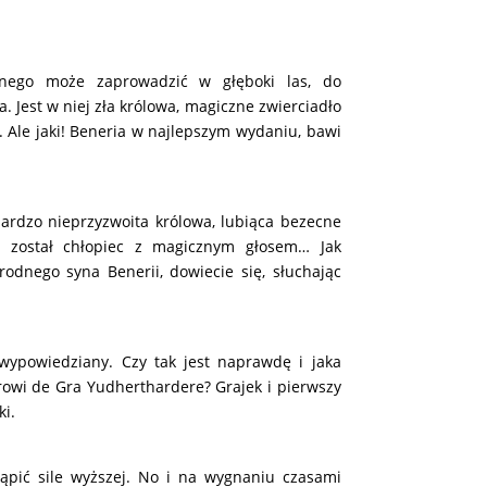
anego może zaprowadzić w głęboki las, do
a. Jest w niej zła królowa, magiczne zwierciadło
 Ale jaki!
Beneria w najlepszym wydaniu, bawi
ardzo nieprzyzwoita królowa, lubiąca bezecne
 został chłopiec z magicznym głosem…
Jak
orodnego syna Benerii, dowiecie się, słuchając
wypowiedziany. Czy tak jest naprawdę i jaka
arowi de Gra Yudherthardere?
Grajek i pierwszy
i.
stąpić sile wyższej. No i na wygnaniu czasami