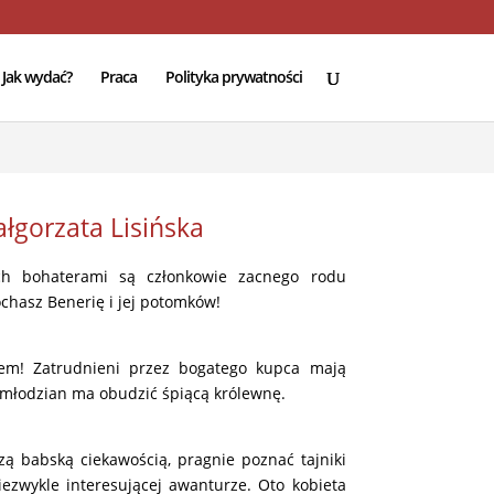
e
94
Jak wydać?
Praca
Polityka prywatności
łgorzata Lisińska
ych bohaterami są członkowie zacnego rodu
chasz Benerię i jej potomków!
em! Zatrudnieni przez bogatego kupca mają
, młodzian ma obudzić śpiącą królewnę.
zą babską ciekawością, pragnie poznać tajniki
iezwykle interesującej awanturze.
Oto kobieta