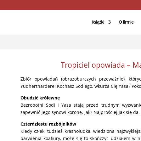
/domains/geniuscreations.pl/public_html/wp-config.php
on lin
Książki
O firmie
Tropiciel opowiada – Ma
Zbiór opowiadań (obrazoburczych przeważnie), któr
Yudherthardere! Kochasz Sodiego, wkurza Cię Yasa? Poko
Obudzić królewnę
Bezrobotni Sodi i Yasa stają przed trudnym wyzwani
zapewnić jego synowi koronę. Jak? Najprościej jak się da
Czterdziestu rozbójników
Kiedy człek, tudzież krasnoludka, wiedziona najzwyklejs
barwienia koafiury, może się to skończyć udziałem w n