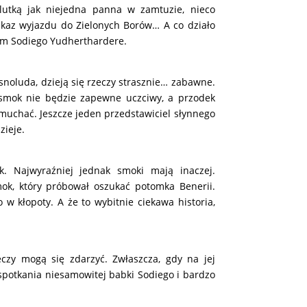
lutką jak niejedna panna w zamtuzie, nieco
nakaz wyjazdu do Zielonych Borów…
A co działo
ym Sodiego Yudherthardere.
noluda, dzieją się rzeczy strasznie… zabawne.
y smok nie będzie zapewne uczciwy, a przodek
dmuchać.
Jeszcze jeden przedstawiciel słynnego
ieje.
. Najwyraźniej jednak smoki mają inaczej.
mok, który próbował oszukać potomka Benerii.
w kłopoty. A że to wybitnie ciekawa historia,
eczy mogą się zdarzyć. Zwłaszcza, gdy na jej
 spotkania niesamowitej babki Sodiego i bardzo