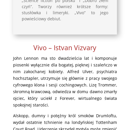
„Science fiction po polsku” i „Dobro złem
czyń”. Tworzy również krótsze formy:
stusłówka i limeryki. „Vivo” to jego
powieściowy debiut.
Vivo – Istvan Vizvary
John Lennon ma sto dwadzieścia lat i komponuje
piosenki wyłącznie dla bogatej, pięknej i szaleńczo w
nim zakochanej kobiety. Alfred Ulver, psychiatra
hochsztapler, utrzymuje się głównie z pracy swojego
cyfrowego klona i sesji cochingowych. Lizę Trommer,
skromną krawcową, odwiedza w domu dawno zmarły
ojciec, który uciekł z Forever, wirtualnego świata
spokojnej starości.
Alskopp, dumny i potężny król smoków Drumloftu,
wydał ostatnie tchnienie na londyńskiej Tottenham
Court Road. Uderzenie skrzydeł motyla może zmienić