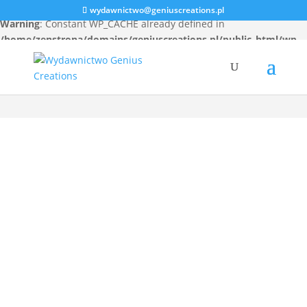
wydawnictwo@geniuscreations.pl
Warning
: Constant WP_CACHE already defined in
/home/zenstrona/domains/geniuscreations.pl/public_html/wp-
config.php
on line
94