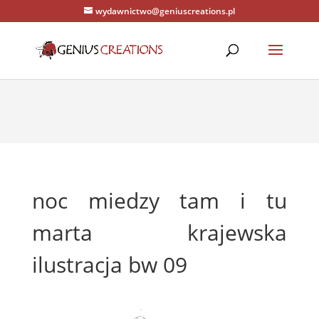
wydawnictwo@geniuscreations.pl
Warning
: Constant WP_CACHE already defined in
/home/zenstrona/domains/geniuscreations.pl/public_html/wp-
config.php
on line
94
noc miedzy tam i tu
marta krajewska
ilustracja bw 09