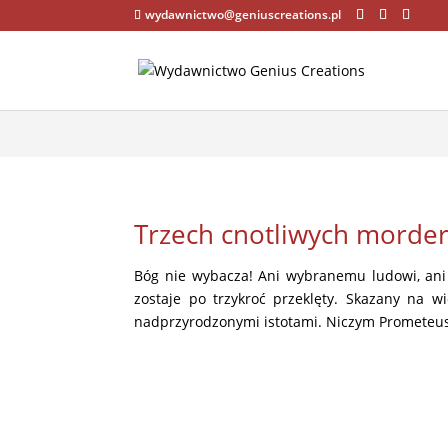
wydawnictwo@geniuscreations.pl
Warning
: Constant WP_CACHE already defined in
/home/zenstrona
Trzech cnotliwych morder
Bóg nie wybacza! Ani wybranemu ludowi, ani
zostaje po trzykroć przeklęty. Skazany na w
nadprzyrodzonymi istotami. Niczym Prometeus