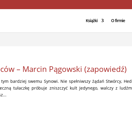
/domains/geniuscreations.pl/public_html/wp-config.php
on lin
Książki
O firmie
ców – Marcin Pągowski (zapowiedź)
 tym bardziej swemu Synowi. Nie spełniwszy żądań Stwórcy, He
ieczną tułaczkę próbuje zniszczyć kult Jedynego, walczy z ludźm
z...