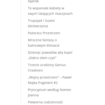
fajerek
Te wspaniałe kobiety w
swych latających maszynach
Trupojad i Suomi
(dziewczyna)
Pożeracz Przestrzeni
Mroczne fantasy o
baśniowym klimacie
Dziesięć powodów aby kupić
„Dobro złem czyń”
Trzecie urodziny Genius
Creations
„Wojny przestrzeni” – Paweł
Majka fragment #2
Pryncypium według Nomen
Joanna
Potworna codzienność