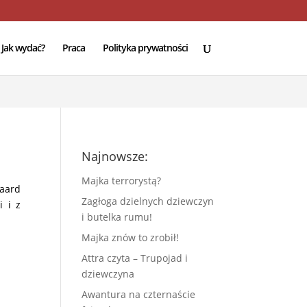
e
94
Jak wydać?
Praca
Polityka prywatności
Najnowsze:
Majka terrorystą?
daard
Zagłoga dzielnych dziewczyn
i i z
i butelka rumu!
Majka znów to zrobił!
Attra czyta – Trupojad i
dziewczyna
Awantura na czternaście