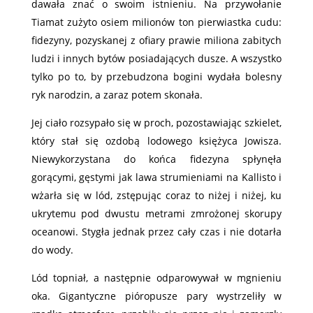
dawała znać o swoim istnieniu. Na przywołanie
Tiamat zużyto osiem milionów ton pierwiastka cudu:
fidezyny, pozyskanej z ofiary prawie miliona zabitych
ludzi i innych bytów posiadających dusze. A wszystko
tylko po to, by przebudzona bogini wydała bolesny
ryk narodzin, a zaraz potem skonała.
Jej ciało rozsypało się w proch, pozostawiając szkielet,
który stał się ozdobą lodowego księżyca Jowisza.
Niewykorzystana do końca fidezyna spłynęła
gorącymi, gęstymi jak lawa strumieniami na Kallisto i
wżarła się w lód, zstępując coraz to niżej i niżej, ku
ukrytemu pod dwustu metrami zmrożonej skorupy
oceanowi. Stygła jednak przez cały czas i nie dotarła
do wody.
Lód topniał, a następnie odparowywał w mgnieniu
oka. Gigantyczne pióropusze pary wystrzeliły w