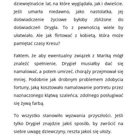
dziewiętnaście lat, na które wyglądała, jak i dwieście.
Jeśli umarła niedawno, jako nastolatka, jej
doświadczenie życiowe byłoby zbliżone do
doświadczeń Drygła. To z pewnością wiele by
ułatwiało. Ale jak flirtować z kobietą, która może
pamiętać czasy Kresu?
Faktem, że aby ewentualny związek z Mariką mógł
znaleźć spełnienie, Drygieł musiałby dać się
namalować, a potem umrzeć, chorąży przejmował się
mniej. Podobnie jak drobnym problemem zdobycia
fortuny, jaką kosztowało namalowanie portretu przez
naznaczonego klątwą szaleńca, zdolnego posługiwać
się żywą farbą.
To wszystko stanowiło wyzwania przyszłości. Jeśli
tylko Drygieł znajdzie jakiś sposób, by zwrócić na
siebie uwagę dziewczyny, reszta jakoś się ułoży.