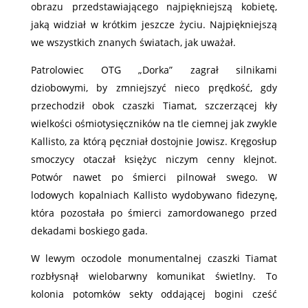
obrazu przedstawiającego najpiękniejszą kobietę,
jaką widział w krótkim jeszcze życiu. Najpiękniejszą
we wszystkich znanych światach, jak uważał.
Patrolowiec OTG „Dorka” zagrał silnikami
dziobowymi, by zmniejszyć nieco prędkość, gdy
przechodził obok czaszki Tiamat, szczerzącej kły
wielkości ośmiotysięczników na tle ciemnej jak zwykle
Kallisto, za którą pęczniał dostojnie Jowisz. Kręgosłup
smoczycy otaczał księżyc niczym cenny klejnot.
Potwór nawet po śmierci pilnował swego. W
lodowych kopalniach Kallisto wydobywano fidezynę,
która pozostała po śmierci zamordowanego przed
dekadami boskiego gada.
W lewym oczodole monumentalnej czaszki Tiamat
rozbłysnął wielobarwny komunikat świetlny. To
kolonia potomków sekty oddającej bogini cześć