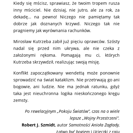
Kiedy się mścisz, sprawiasz, że twoim tropem rusza
inny mściciel. Nie dzisiaj, nie jutro, ale za rok, za
dekadę… na pewno! Niczego nie pamiętamy tak
dobrze jak doznanych krzywd. Niczego tak nie
pragniemy jak wyrównania rachunków.
Mirosław Kutrzeba zabił już pięciu oprawców. Szósty
nadal się przed nim ukrywa, ale nie czeka z
założonymi rękoma. Pomagają mu ci, których
Kutrzeba skrzywdził, realizując swoją misję.
Konflikt zapoczątkowany wendettą może ponownie
sprowadzić na świat kataklizm. Nie przetrwają go ani
bogowie, ani ludzie. Nie ma jednak ratunku, gdyż
taka jest nieuchronna logika nieskończonego kręgu
zemsty.
Po rewelacyjnym „Pokoju Światów”, czas na o wiele
lepsze „Wojny Przestrzeni”.
Robert J. Szmidt
, autor
Samotności Anioła Zagłady,
Łatwo być bogiem
i
Ucieczki z raju