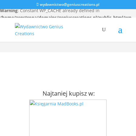
wydawnictwo@geniuscreations.pl
Warning
: Constant WP_CACHE already defined in
/home/zenstrona/domains/geniuscreations.pl/public_html/wp-
config.php
on line
94
Najtaniej kupisz w: