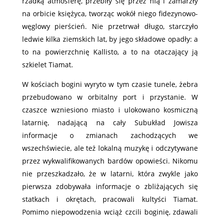
rzadką atmosferę, przebiły się przez nią i zamarzły
na orbicie księżyca, tworząc wokół niego fidezynowo-
węglowy pierścień. Nie przetrwał długo, starczyło
ledwie kilka ziemskich lat, by jego składowe opadły: a
to na powierzchnię Kallisto, a to na otaczający ją
szkielet Tiamat.
W kościach bogini wyryto w tym czasie tunele, żebra
przebudowano w orbitalny port i przystanie. W
czaszce wzniesiono miasto i ulokowano kosmiczną
latarnię, nadającą na cały Subukład Jowisza
informacje o zmianach zachodzących we
wszechświecie, ale też lokalną muzykę i odczytywane
przez wykwalifikowanych bardów opowieści. Nikomu
nie przeszkadzało, że w latarni, która zwykle jako
pierwsza zdobywała informacje o zbliżających się
statkach i okrętach, pracowali kultyści Tiamat.
Pomimo niepowodzenia wciąż czcili boginię, zdawali