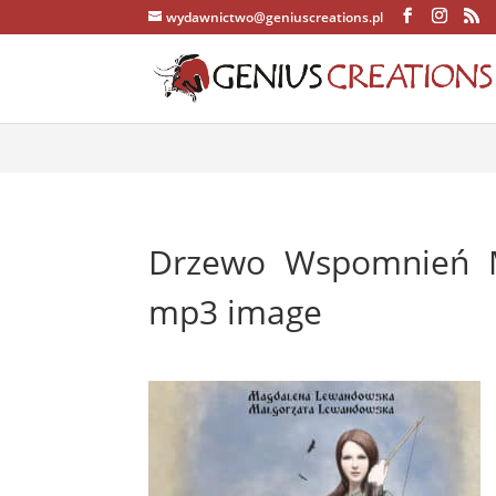
wydawnictwo@geniuscreations.pl
Warning
: Constant WP_CACHE already defined in
/home/zenstrona
Drzewo Wspomnień 
mp3 image