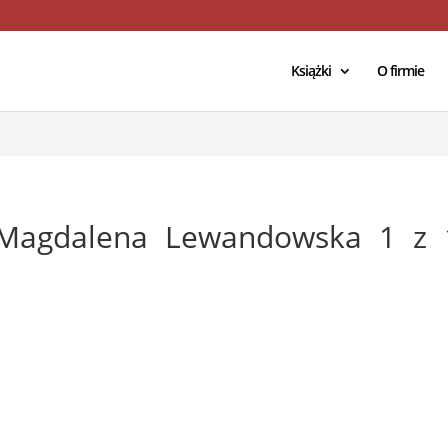
/domains/geniuscreations.pl/public_html/wp-config.php
on lin
Książki
O firmie
Magdalena Lewandowska 1 z 