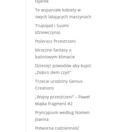
fajerek
Te wspaniałe kobiety w
swych latających maszynach
Trupojad i Suomi
(dziewczyna)
Pożeracz Przestrzeni
Mroczne fantasy o
baśniowym klimacie
Dziesięć powodów aby kupić
„Dobro złem czyń”
Trzecie urodziny Genius
Creations
„Wojny przestrzeni” – Paweł
Majka fragment #2
Pryncypium według Nomen
Joanna
Potworna codzienność