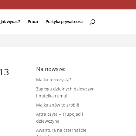
e
94
Jak wydać?
Praca
Polityka prywatności
Najnowsze:
13
Majka terrorystą?
Zagłoga dzielnych dziewczyn
i butelka rumu!
Majka znów to zrobił!
Attra czyta – Trupojad i
dziewczyna
Awantura na czternaście