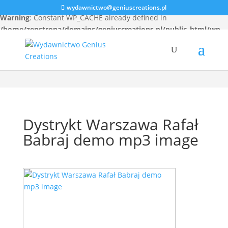
wydawnictwo@geniuscreations.pl
Warning
: Constant WP_CACHE already defined in
/home/zenstrona/domains/geniuscreations.pl/public_html/wp-
config.php
on line
94
Dystrykt Warszawa Rafał
Babraj demo mp3 image