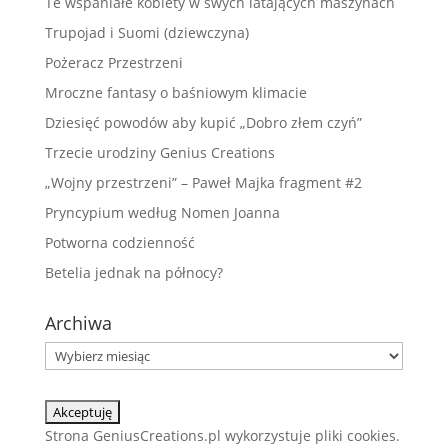
Te wspaniałe kobiety w swych latających maszynach
Trupojad i Suomi (dziewczyna)
Pożeracz Przestrzeni
Mroczne fantasy o baśniowym klimacie
Dziesięć powodów aby kupić „Dobro złem czyń”
Trzecie urodziny Genius Creations
„Wojny przestrzeni” – Paweł Majka fragment #2
Pryncypium według Nomen Joanna
Potworna codzienność
Betelia jednak na północy?
Archiwa
Archiwa
Strona GeniusCreations.pl wykorzystuje pliki cookies.