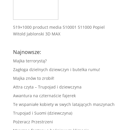
519×1000 product media 510001 511000 Popiel
Witold Jablonski 3D MAX
Najnowsze:
Majka terrorystą?
Zagłoga dzielnych dziewczyn i butelka rumu!
Majka znów to zrobił!
Attra czyta – Trupojad i dziewczyna
Awantura na czternaście fajerek
Te wspaniałe kobiety w swych latających maszynach
Trupojad i Suomi (dziewczyna)
Pożeracz Przestrzeni