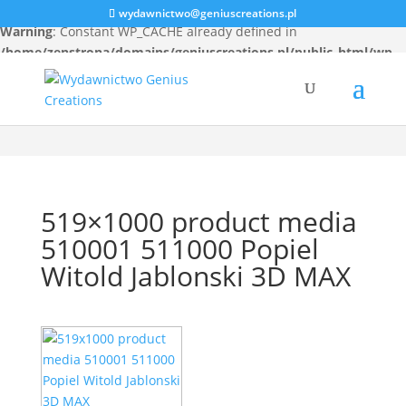
wydawnictwo@geniuscreations.pl
Warning
: Constant WP_CACHE already defined in
/home/zenstrona/domains/geniuscreations.pl/public_html/wp-
config.php
on line
94
519×1000 product media
510001 511000 Popiel
Witold Jablonski 3D MAX