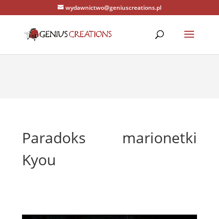
wydawnictwo@geniuscreations.pl
Warning
: Constant WP_CACHE already defined in
/home/zenstrona/domains/geniuscreations.pl/public_html/wp-
config.php
on line
94
Paradoks marionetki
Kyou