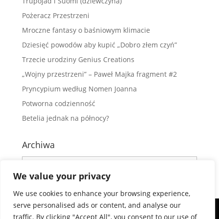
Trupojad i Suomi (dziewczyna)
Pożeracz Przestrzeni
Mroczne fantasy o baśniowym klimacie
Dziesięć powodów aby kupić „Dobro złem czyń”
Trzecie urodziny Genius Creations
„Wojny przestrzeni” – Paweł Majka fragment #2
Pryncypium według Nomen Joanna
Potworna codzienność
Betelia jednak na północy?
Archiwa
Archiwa
We value your privacy
We use cookies to enhance your browsing experience,
Strona GeniusCreations.pl wykorzystuje pliki cookies. Korzystając ze
serve personalised ads or content, and analyse our
strony, wyrażasz zgodę na używanie plików cookie, zgodnie z
traffic. By clicking "Accept All", you consent to our use of
aktualnymi ustawieniami przeglądarki. W każdym momencie możesz