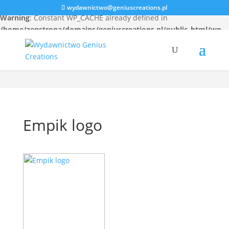
wydawnictwo@geniuscreations.pl
Warning
: Constant WP_CACHE already defined in
/home/zenstrona/domains/geniuscreations.pl/public_html/wp-
config.php
on line
94
Empik logo