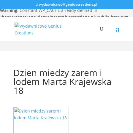
wydawnictwo@geniuscreations.pl
Warning
: Constant WP_CACHE already defined in
/home/zenstrona/domains/geniuscreations.pl/public_html/wp-
config.php
on line
94
Dzien miedzy zarem i
lodem Marta Krajewska
18