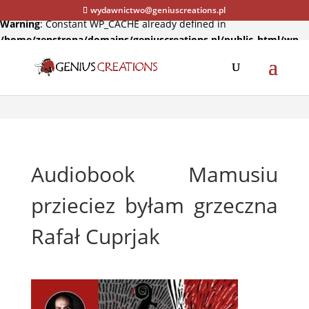
wydawnictwo@geniuscreations.pl
Warning
: Constant WP_CACHE already defined in
/home/zenstrona/domains/geniuscreations.pl/public_html/wp-
config.php
on line
94
Audiobook Mamusiu
przieciez byłam grzeczna
Rafał Cuprjak