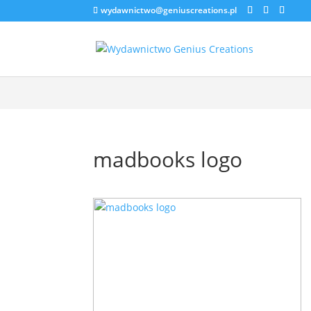
wydawnictwo@geniuscreations.pl
Warning
: Constant WP_CACHE already defined in
/home/zenstrona
madbooks logo