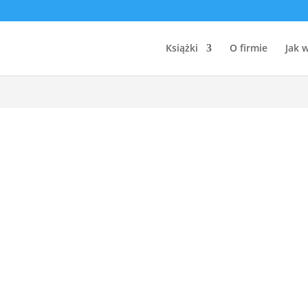
/domains/geniuscreations.pl/public_html/wp-config.php
on lin
Książki
O firmie
Jak 