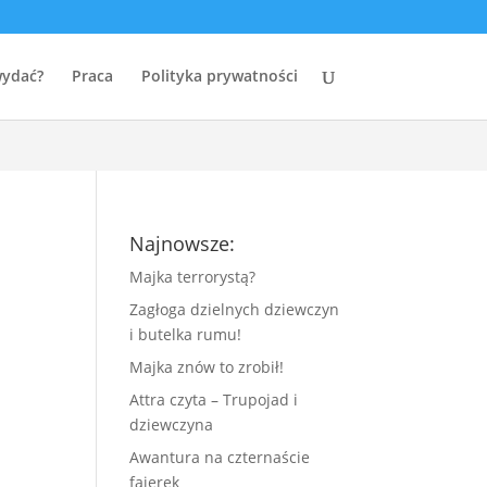
e
94
wydać?
Praca
Polityka prywatności
Najnowsze:
Majka terrorystą?
Zagłoga dzielnych dziewczyn
i butelka rumu!
Majka znów to zrobił!
Attra czyta – Trupojad i
dziewczyna
Awantura na czternaście
fajerek