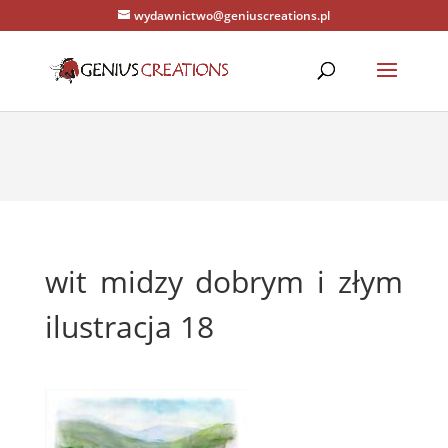
wydawnictwo@geniuscreations.pl
Warning
: Constant WP_CACHE already defined in
/home/zenstrona/domains/geniuscreations.pl/public_html/wp-
config.php
on line
94
wit midzy dobrym i złym
ilustracja 18