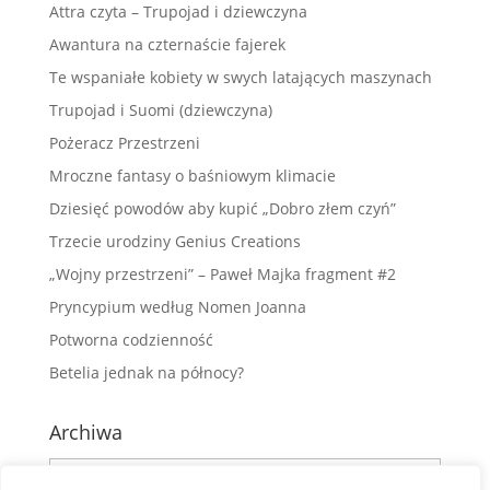
Attra czyta – Trupojad i dziewczyna
Awantura na czternaście fajerek
Te wspaniałe kobiety w swych latających maszynach
Trupojad i Suomi (dziewczyna)
Pożeracz Przestrzeni
Mroczne fantasy o baśniowym klimacie
Dziesięć powodów aby kupić „Dobro złem czyń”
Trzecie urodziny Genius Creations
„Wojny przestrzeni” – Paweł Majka fragment #2
Pryncypium według Nomen Joanna
Potworna codzienność
Betelia jednak na północy?
Archiwa
Archiwa