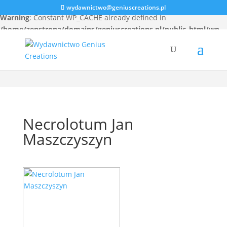
wydawnictwo@geniuscreations.pl
Warning
: Constant WP_CACHE already defined in
/home/zenstrona/domains/geniuscreations.pl/public_html/wp-
config.php
on line
94
Necrolotum Jan
Maszczyszyn