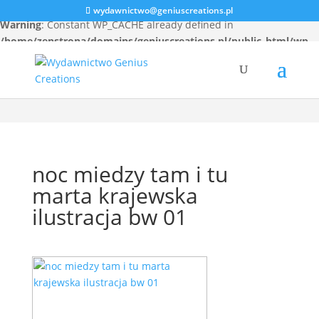
wydawnictwo@geniuscreations.pl
Warning
: Constant WP_CACHE already defined in
/home/zenstrona/domains/geniuscreations.pl/public_html/wp-
config.php
on line
94
noc miedzy tam i tu
marta krajewska
ilustracja bw 01