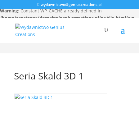
wydawnictwo@geniuscreations.pl
Warning
: Constant WP_CACHE already defined in
/home/zenstrona/domains/geniuscreations.pl/public_html/wp-
config.php
on line
94
Seria Skald 3D 1