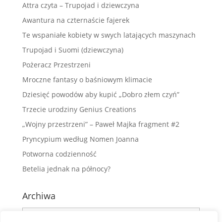
Attra czyta – Trupojad i dziewczyna
Awantura na czternaście fajerek
Te wspaniałe kobiety w swych latających maszynach
Trupojad i Suomi (dziewczyna)
Pożeracz Przestrzeni
Mroczne fantasy o baśniowym klimacie
Dziesięć powodów aby kupić „Dobro złem czyń”
Trzecie urodziny Genius Creations
„Wojny przestrzeni” – Paweł Majka fragment #2
Pryncypium według Nomen Joanna
Potworna codzienność
Betelia jednak na północy?
Archiwa
Archiwa