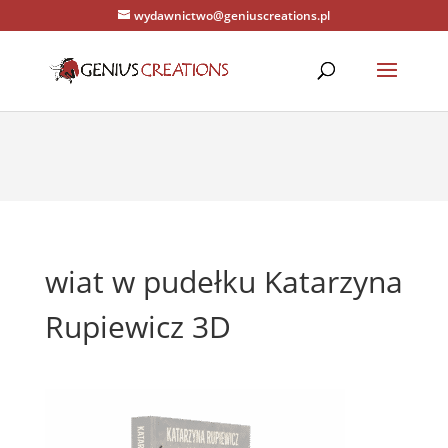
wydawnictwo@geniuscreations.pl
Warning
: Constant WP_CACHE already defined in
/home/zenstrona/domains/geniuscreations.pl/public_html/wp-
config.php
on line
94
wiat w pudełku Katarzyna
Rupiewicz 3D