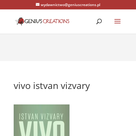
wydawnictwo@geniuscreations.pl
Warning
: Constant WP_CACHE already defined in
/home/zenstrona/domains/geniuscreations.pl/public_html/wp-
config.php
on line
94
vivo istvan vizvary