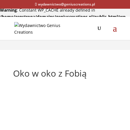
wydawnictwo@geniuscreations.pl
Warning
: Constant WP_CACHE already defined in
/home/zenstrona/domains/geniuscreations.pl/public_html/wp-
config.php
on line
94
Oko w oko z Fobią