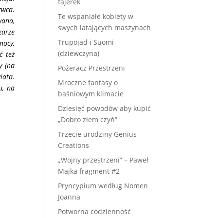
fajerek
rwca.
Te wspaniałe kobiety w
wana,
swych latających maszynach
zarze
Trupojad i Suomi
nocy,
(dziewczyna)
ć też
y (na
Pożeracz Przestrzeni
iata.
Mroczne fantasy o
u, na
baśniowym klimacie
Dziesięć powodów aby kupić
„Dobro złem czyń”
Trzecie urodziny Genius
Creations
„Wojny przestrzeni” – Paweł
Majka fragment #2
Pryncypium według Nomen
Joanna
Potworna codzienność