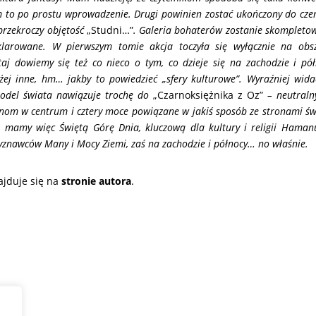
m to po prostu wprowadzenie. Drugi powinien zostać ukończony do cze
przekroczy objętość
„Studni…”
. Galeria bohaterów zostanie skompleto
larowane. W pierwszym tomie akcja toczyła się wyłącznie na obs
aj dowiemy się też co nieco o tym, co dzieje się na zachodzie i pół
żej inne, hm… jakby to powiedzieć „sfery kulturowe”. Wyraźniej wida
model świata nawiązuje trochę do
„Czarnoksiężnika z Oz”
– neutraln
nom w centrum i cztery moce powiązane w jakiś sposób ze stronami św
 mamy więc Świętą Górę Dnia, kluczową dla kultury i religii Haman
znawców Many i Mocy Ziemi, zaś na zachodzie i północy… no właśnie.
ajduje się na
stronie autora
.