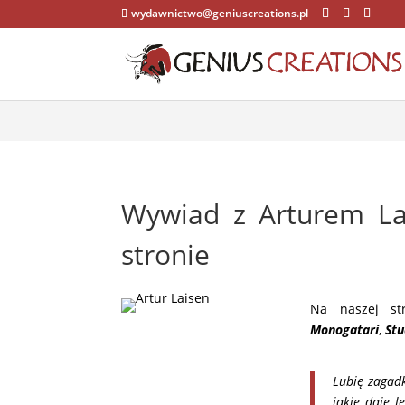
wydawnictwo@geniuscreations.pl
Warning
: Constant WP_CACHE already defined in
/home/zenstrona
Wywiad z Arturem La
stronie
Na naszej s
Monogatari
,
Stu
Lubię zagadk
jakie daje l