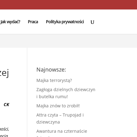
e
94
Jak wydać?
Praca
Polityka prywatności
Najnowsze:
ej
Majka terrorystą?
Zagłoga dzielnych dziewczyn
i butelka rumu!
cą
CK
Majka znów to zrobił!
Attra czyta – Trupojad i
dziewczyna
ości,
Awantura na czternaście
ncja.