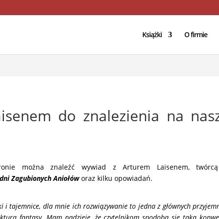
/domains/geniuscreations.pl/public_html/wp-config.php
on lin
Książki
O firmie
isenem do znalezienia na nasz
tronie można znaleźć wywiad z
Arturem Laisenem
, twór
dni Zagubionych Aniołów
oraz kilku opowiadań.
i i tajemnice, dla mnie ich rozwiązywanie to jedna z głównych przyjemn
ektura fantasy. Mam nadzieję, że czytelnikom spodoba się taka konwe