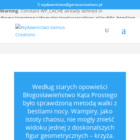
wydawnictwo@geniuscreations.pl
Warning
: Constant WP_CACHE already defined in
/home/zenstrona/domains/geniuscreations.pl/public_html/wp-
config.php
on line
94
Według starych opowieści
Błogosławieństwo Kąta Prostego
było sprawdzoną metodą walki z
bestiami nocy. Wampiry, jako
istoty chaosu, nie mogły znieść
widoku jednej z doskonalszych
figur geometrycznych – krzyża.