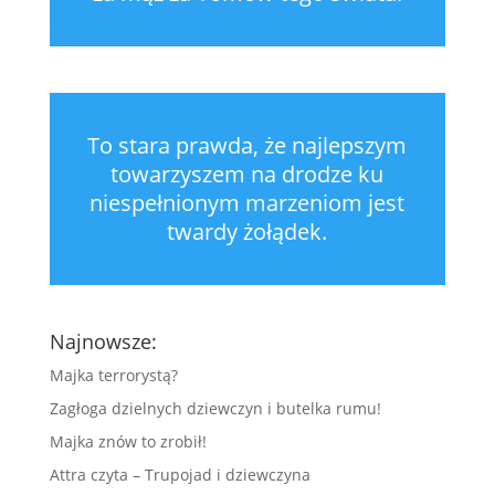
To stara prawda, że najlepszym
towarzyszem na drodze ku
niespełnionym marzeniom jest
twardy żołądek.
Najnowsze:
Majka terrorystą?
Zagłoga dzielnych dziewczyn i butelka rumu!
Majka znów to zrobił!
Attra czyta – Trupojad i dziewczyna