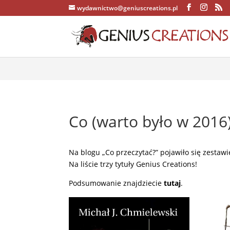
wydawnictwo@geniuscreations.pl
Warning
: Constant WP_CACHE already defined in
/home/zenstrona
Co (warto było w 2016
Na blogu „Co przeczytać?” pojawiło się zestaw
Na liście trzy tytuły Genius Creations!
Podsumowanie znajdziecie
tutaj
.