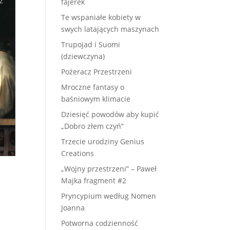
fajerek
Te wspaniałe kobiety w
swych latających maszynach
Trupojad i Suomi
(dziewczyna)
Pożeracz Przestrzeni
Mroczne fantasy o
baśniowym klimacie
Dziesięć powodów aby kupić
„Dobro złem czyń”
Trzecie urodziny Genius
Creations
„Wojny przestrzeni” – Paweł
Majka fragment #2
Pryncypium według Nomen
Joanna
Potworna codzienność