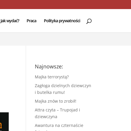
e
94
Jak wydać?
Praca
Polityka prywatności
Najnowsze:
Majka terrorystą?
Zagłoga dzielnych dziewczyn
i butelka rumu!
Majka znów to zrobił!
Attra czyta – Trupojad i
dziewczyna
Awantura na czternaście