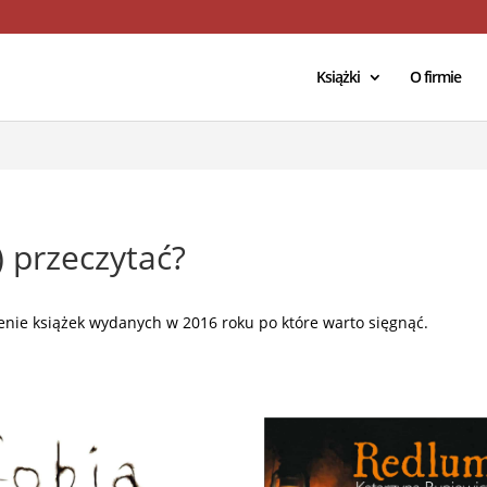
/domains/geniuscreations.pl/public_html/wp-config.php
on lin
Książki
O firmie
) przeczytać?
ienie książek wydanych w 2016 roku po które warto sięgnąć.